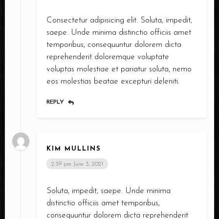
Consectetur adipisicing elit. Soluta, impedit,
Time
saepe. Unde minima distinctio officiis amet
temporibus, consequuntur dolorem dicta
Choose Service
Food
Drink
reprehenderit doloremque voluptate
voluptas molestiae et pariatur soluta, nemo
Shisha
eos molestias beatae excepturi deleniti.
REPLY
KIM MULLINS
2:39 pm
June 3, 2021
RESERVE A TABLE
Soluta, impedit, saepe. Unde minima
distinctio officiis amet temporibus,
consequuntur dolorem dicta reprehenderit